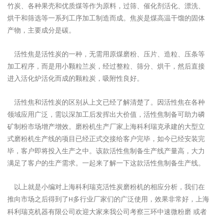
竹炭、各种果壳和优质煤等作为原料，过筛、催化剂活化、漂洗、
烘干和筛选等一系列工序加工制造而成。焦炭是煤高温干馏的固体
产物，主要成分是碳。
活性焦是活性炭的一种，无需用原煤磨粉、压片、造粒、压条等
加工程序，而是用小颗粒兰炭，经过整粒、筛分、烘干，然后直接
进入活化炉活化而成的颗粒炭，吸附性良好。
活性焦和活性炭的区别从上文已经了解清楚了。因活性焦在各种
领域应用广泛，需以深加工后发挥出大价值，活性焦制备可助力磷
矿制粉市场增产增效。磨粉机生产厂家上海科利瑞克承建的大型立
式磨粉机生产线的项目已经正式交接给客户完毕，如今已经安装完
毕，客户即将投入生产之中。该款活性焦制备生产线产量高，大力
满足了客户的生产需求。一起来了解一下这款活性焦制备生产线。
以上就是小编对上海科利瑞克
活性炭磨粉机
的相应分析，我们在
推向市场之后得到了
多行业厂家们的广泛使用，效果非常好，上海
H
科利瑞克机器有限公司欢迎大家来我公司考察三环中速微粉磨 或者